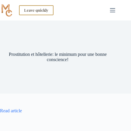
Skip
to
Leave quickly
content
Prostitution et hôtellerie: le minimum pour une bonne
conscience!
Read article