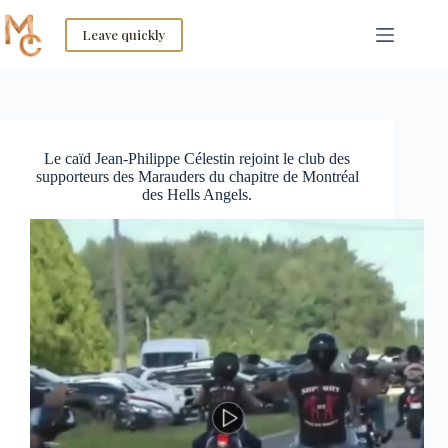
Skip
to
Leave quickly
content
Le caïd Jean-Philippe Célestin rejoint le club des
supporteurs des Marauders du chapitre de Montréal
des Hells Angels.