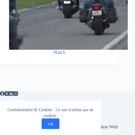
Watch
Confidentialité & Cookies : Ce site n'utilise pas de
Medias
Privacy Policy
cookies.
Sitemap
OK
Copyright © 2026 - Mourani-Criminologie | Conception Web
par
Unki Studio