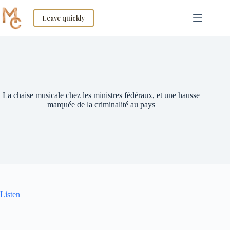
Skip
to
Leave quickly
content
La chaise musicale chez les ministres fédéraux, et une hausse
marquée de la criminalité au pays
Listen