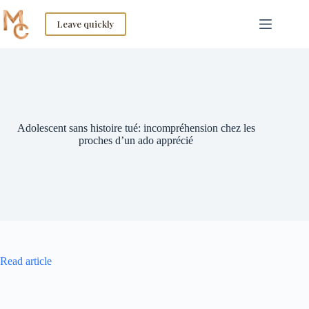
Skip
to
Leave quickly
content
Adolescent sans histoire tué: incompréhension chez les
proches d’un ado apprécié
Read article