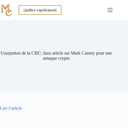
Skip
to
Quitter rapidement
content
Usurpation de la CBC: faux article sur Mark Carney pour une
arnaque crypto
Lire l’article