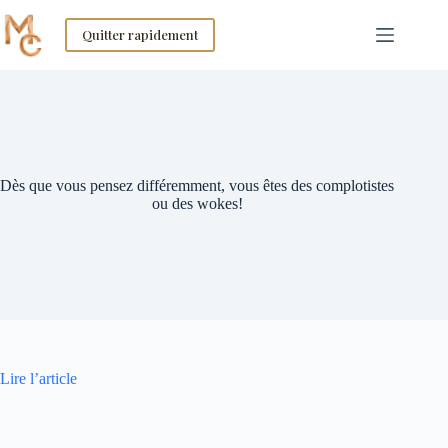
Skip
to
Quitter rapidement
content
Dès que vous pensez différemment, vous êtes des complotistes
ou des wokes!
Lire l’article