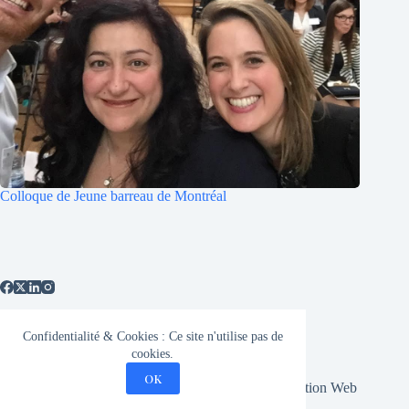
Colloque de Jeune barreau de Montréal
Confidentialité & Cookies : Ce site n'utilise pas de
Médias
Politique de confidentialité
cookies.
Plan du site
OK
Copyright © 2026 - Mourani-Criminologie | Conception Web
par
Unki Studio